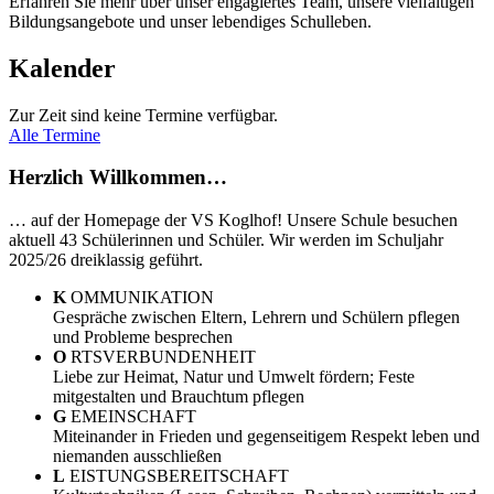
Erfahren Sie mehr über unser engagiertes Team, unsere vielfältigen
Bildungsangebote und unser lebendiges Schulleben.
Kalender
Zur Zeit sind keine Termine verfügbar.
Alle Termine
Herzlich Willkommen…
… auf der Homepage der VS Koglhof! Unsere Schule besuchen
aktuell 43 Schülerinnen und Schüler. Wir werden im Schuljahr
2025/26 dreiklassig geführt.
K
OMMUNIKATION
Gespräche zwischen Eltern, Lehrern und Schülern pflegen
und Probleme besprechen
O
RTSVERBUNDENHEIT
Liebe zur Heimat, Natur und Umwelt fördern; Feste
mitgestalten und Brauchtum pflegen
G
EMEINSCHAFT
Miteinander in Frieden und gegenseitigem Respekt leben und
niemanden ausschließen
L
EISTUNGSBEREITSCHAFT