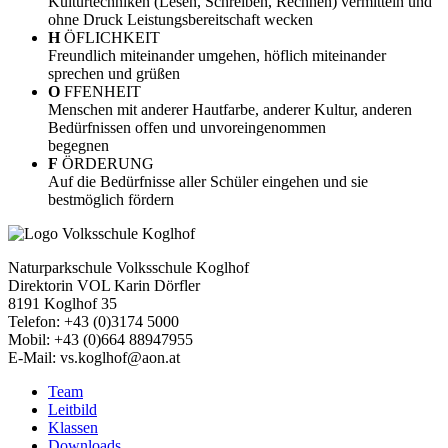
Kulturtechniken (Lesen, Schreiben, Rechnen) vermitteln und
ohne Druck Leistungsbereitschaft wecken
H
ÖFLICHKEIT
Freundlich miteinander umgehen, höflich miteinander
sprechen und grüßen
O
FFENHEIT
Menschen mit anderer Hautfarbe, anderer Kultur, anderen
Bedürfnissen offen und unvoreingenommen
begegnen
F
ÖRDERUNG
Auf die Bedürfnisse aller Schüler eingehen und sie
bestmöglich fördern
Naturparkschule Volksschule Koglhof
Direktorin VOL Karin Dörfler
8191 Koglhof 35
Telefon: +43 (0)3174 5000
Mobil: +43 (0)664 88947955
E-Mail: vs.koglhof@aon.at
Team
Leitbild
Klassen
Downloads